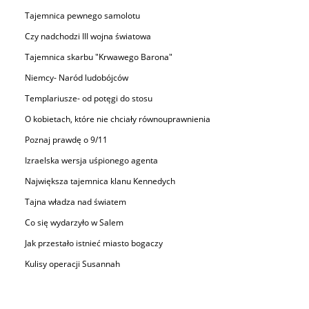
Tajemnica pewnego samolotu
Czy nadchodzi III wojna światowa
Tajemnica skarbu "Krwawego Barona"
Niemcy- Naród ludobójców
Templariusze- od potęgi do stosu
O kobietach, które nie chciały równouprawnienia
Poznaj prawdę o 9/11
Izraelska wersja uśpionego agenta
Największa tajemnica klanu Kennedych
Tajna władza nad światem
Co się wydarzyło w Salem
Jak przestało istnieć miasto bogaczy
Kulisy operacji Susannah