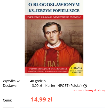
Wysyłka w:
48 godzin
Dostawa:
13,00 zł
- Kurier INPOST
(Polska)
sprawdź formy dostawy
Cena nie zawiera ewentualnych kosztów płatności
14,99 zł
Cena: