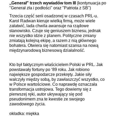
,,Generał" trzech wywiadów tom III
(kontynuacja po
"Generał zła i podłości" oraz "Patriota z SB")
Trzecia część serii osadzonej w czasach PRL-u.
Karol Radwan kieruje wielką firmą, może wiele
załatwić, lada chwila awansuje na rządowe
stanowisko. Czuje się geniuszem biznesu, jednak
nie wszystko idzie z planem. Polityczne zmiany
zmiatają kolejną ekipę, a razem z nią głównego
bohatera. Otwiera się natomiast szansa na nową
międzynarodową biznesową działalność.
Kto był faktycznym właścicielem Polski w PRL. Jak
powstawały fortuny po ‘89 roku. Jak robiono
największe gospodarcze przekręty. Jakie siły
walczyły między sobą, by zawłaszczyć wszystko, co
w Polsce wartościowe. Co naprawdę oznaczała
transformacja ustrojowa. Tego dowiemy się z
pierwszej ręki, autor ukrywający się pod
pseudonimem zna te kwestie ze swojego
zawodowego życia.
okładka: miękka