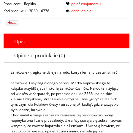
Producent:
Replika
poleć znajomemu
Kod produktu:
3B89-16778
dodaj opinię
Opis
Opinie o produkcie (0)
Łemkowie - tragiczne dzieje narodu, który niemal przestał istnieć
Łemkowie. Losy zaginionego narodu Marka Koprowskiego to
książka przybliżająca historię Łemków-Rusinów. Naród ten, żyjący
od wieków w Karpatach, po przesiedleniu do ZSRR i na polskie
Ziemie Odzyskane, utracił swoją ojczyznę. Owe „góry” są dla nich
tym, czym dla Polaków Kresy - utraconą „Arkadią”, gdzie wszystko
było lepsze, bo swoje.
Choć nadal istnieje szansa na renesans tej narodowości, wciąż
napotyka ona liczne przeszkody. Ukraińcy starają się zukrainizować
wszystko, co zawsze kojarzyło się z Łemkami. Uważają bowiem, że
jest to co najwyżej grupa etniczna i miano narodu jej nie