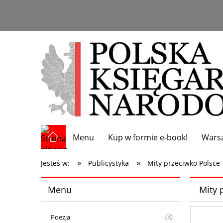
Menu
Kup w formie e-book!
Wars
»
»
Jesteś w:
Publicystyka
Mity przeciwko Polsce 
Menu
Mity 
Poezja
(3)