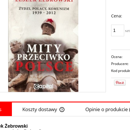
Cena:
szt
Ocena:
Producent:
Kod produk
s
Koszty dostawy
Opinie o produkcie 
Cena nie zawiera ewentualnych koszt
ek Żebrowski
płatności