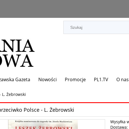
zawska Gazeta
Nowości
Promocje
PL1.TV
O nas
- L. Żebrowski
przeciwko Polsce - L. Żebrowski
Wysyłka 
Dostawa: