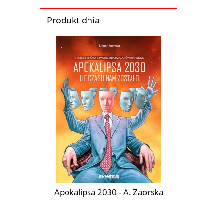
Produkt dnia
Apokalipsa 2030 - A. Zaorska
Złota Kac
iarny.
D. Kovalik