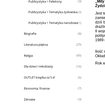
Publicystyka > Felietony
„Mity
(3)
Żydzi
Publicystyka > Tematyka żydowska
(2)
Jest t
zamie
dziś 
Publicystyka > Tematyka narodowa
(1)
drażl
II wo
Biografie
(8)
polit
1989 r
Literatura piękna
(25)
Ilość 
Religia
(45)
Okład
Rok w
Dla dzieci i młodzieży
(16)
OUTLET książka za 5 zł
(6)
Ekonomia, finanse
(7)
Zdrowie
(3)