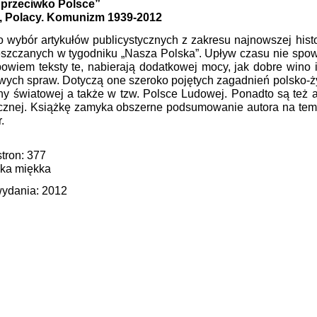
 przeciwko Polsce”
, Polacy. Komunizm 1939-2012
o wybór artykułów publicystycznych z zakresu najnowszej historii
szczanych w tygodniku „Nasza Polska”. Upływ czasu nie spowo
bowiem teksty te, nabierają dodatkowej mocy, jak dobre wino 
iwych spraw. Dotyczą one szeroko pojętych zagadnień polsko-
jny światowej a także w tzw. Polsce Ludowej. Ponadto są też 
ycznej. Książkę zamyka obszerne podsumowanie autora na temat
.
stron: 377
ka miękka
ydania: 2012