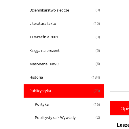
Dziennikarstwo śledcze
(9)
Literatura faktu
(15)
11 września 2001
(0)
Księga na prezent
(5)
Masoneria i NWO
(6)
Historia
(134)
Publicystyka
(73)
Polityka
(16)
Opi
Publicystyka > Wywiady
(2)
Lesz