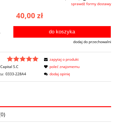
sprawdź formy dostawy
Cena nie zawiera ewentualnych kosztów
40,00 zł
płatności
do koszyka
.
dodaj do przechowalni
zapytaj o produkt
Capital S.C
poleć znajomemu
tu:
0333-228A4
dodaj opinię
(0)
ów